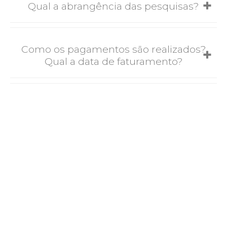
Qual a abrangência das pesquisas?
Depoimentos
Contato
Como os pagamentos são realizados?
Qual a data de faturamento?
NEWLSTTER
Receba as novidades da
D&M Informações
em seu
e-mail!
CADASTRAR