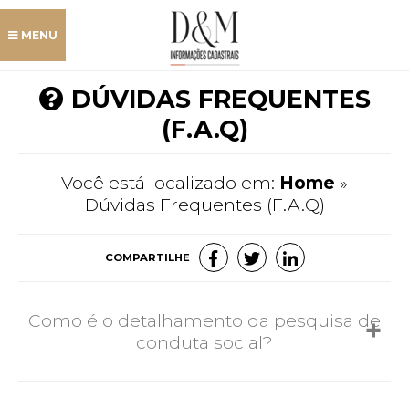
MENU
DÚVIDAS FREQUENTES
(F.A.Q)
Home
Você está localizado em:
Home
»
Dúvidas Frequentes (F.A.Q)
Login
COMPARTILHE
Serviços
Como é o detalhamento da pesquisa de
Áreas de atuação
conduta social?
Dúvidas frequentes